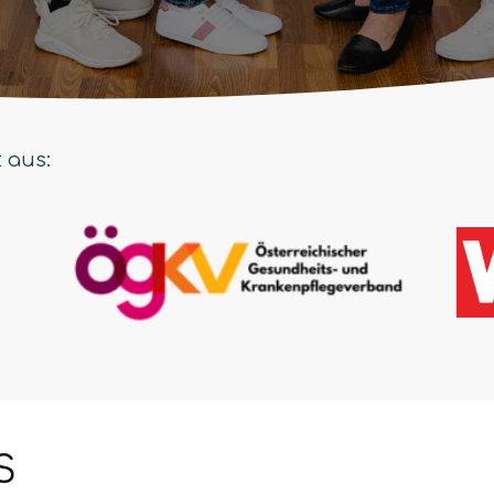
 aus:
S