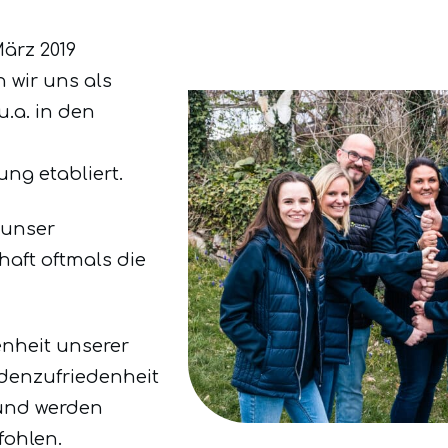
ärz 2019
 wir uns als
.a. in den
g etabliert.
 unser
aft oftmals die
enheit unserer
denzufriedenheit
 und werden
fohlen.