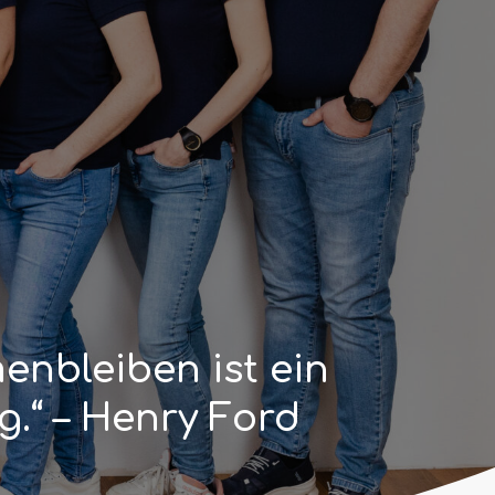
nbleiben ist ein
g.“ – Henry Ford