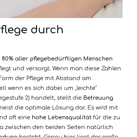
Pflege durch
a
80% aller pflegebedürftigen Menschen
legt und versorgt. Wenn man diese Zahlen
 Form der Pflege mit Abstand am
ll wenn es sich dabei um „leichte“
legestufe 2) handelt, stellt die
Betreuung
meist die optimale Lösung dar. Es wird mit
and oft eine
hohe Lebensqualität
für die zu
a zwischen den beiden Seiten natürlich
Bindung
besteht. Genau hier liegt der große