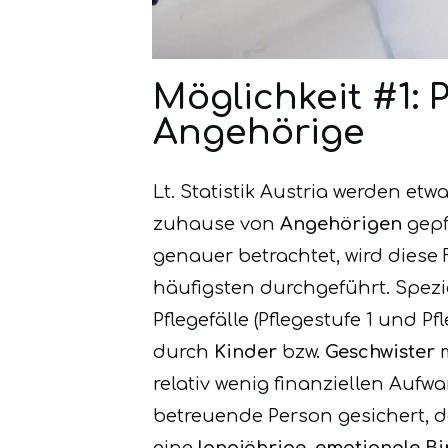
Möglichkeit #1: 
Angehörige
Lt. Statistik Austria werden etw
zuhause von
Angehörigen
gepf
genauer betrachtet, wird diese
häufigsten durchgeführt. Spezie
Pflegefälle (Pflegestufe 1 und Pf
durch
Kinder
bzw.
Geschwister
relativ wenig finanziellen Aufw
betreuende Person gesichert, d
eine
langjährige, emotionale 