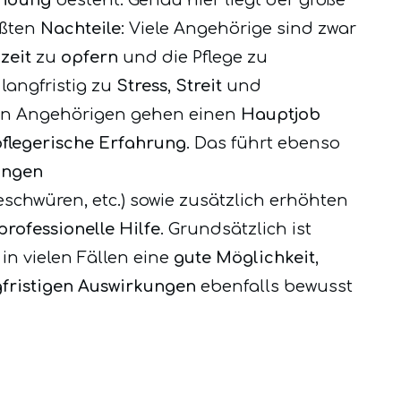
ößten
Nachteile
: Viele Angehörige sind zwar
izeit
zu
opfern
und die Pflege zu
langfristig zu
Stress
,
Streit
und
ten Angehörigen gehen einen
Hauptjob
pflegerische Erfahrung
. Das führt ebenso
ungen
hwüren, etc.) sowie zusätzlich erhöhten
professionelle Hilfe
. Grundsätzlich ist
in vielen Fällen eine
gute Möglichkeit
,
gfristigen Auswirkungen
ebenfalls bewusst